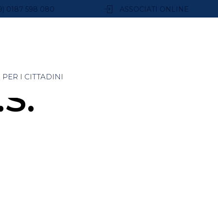
9) 0187 598 080
ASSOCIATI ONLINE
PER I CITTADINI
.S.