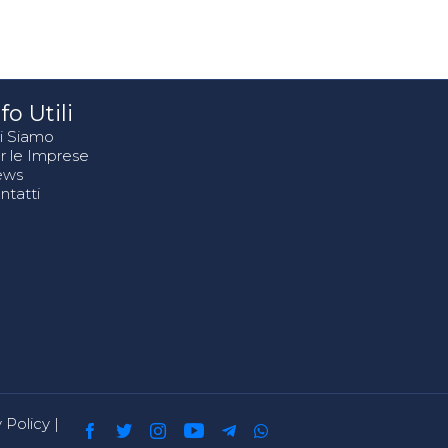
fo Utili
i Siamo
r le Imprese
ews
ntatti
 Policy
|