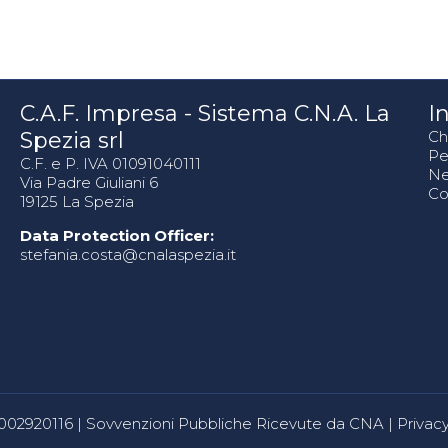
C.A.F. Impresa - Sistema C.N.A. La
In
Spezia srl
Ch
Pe
C.F. e P. IVA 01091040111
N
Via Padre Giuliani 6
Co
19125 La Spezia
Data Protection Officer:
stefania.costa@cnalaspezia.it
80002920116 |
Sovvenzioni Pubbliche Ricevute da CNA
|
Privacy