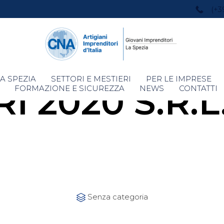
(+3
Skip
A SPEZIA
SETTORI E MESTIERI
PER LE IMPRESE
I 2020 S.R.L
to
FORMAZIONE E SICUREZZA
NEWS
CONTATTI
content
Category
Senza categoria
