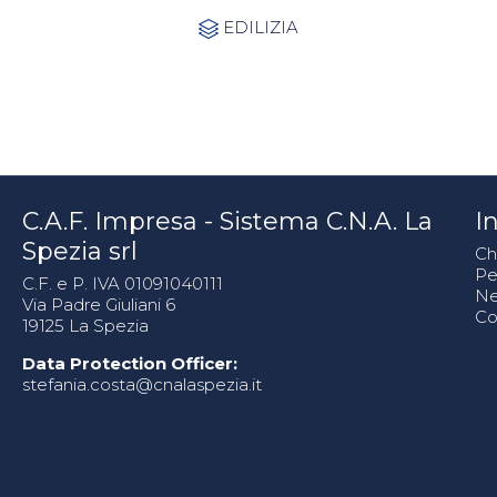
Category
EDILIZIA

C.A.F. Impresa - Sistema C.N.A. La
In
Spezia srl
Ch
Pe
C.F. e P. IVA 01091040111
N
Via Padre Giuliani 6
Co
19125 La Spezia
Data Protection Officer:
stefania.costa@cnalaspezia.it