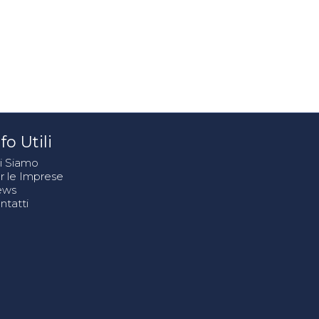
fo Utili
i Siamo
r le Imprese
ews
ntatti