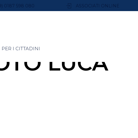
9) 0187 598 080
ASSOCIATI ONLINE
PER I CITTADINI
OTO LUCA