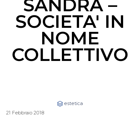
SANDRA –
SOCIETA' IN
NOME
COLLETTIVO
Category
estetica

21 Febbraio 2018