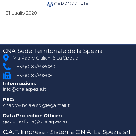
Category
CARROZZERIA

31 Luglio 2020
CNA Sede Territoriale della Spezia
Via Padre Giuliani 6 La Spezia
(+39)0187/598080
(+39)0187/598081
Informazioni:
info@cnalaspezia.it
PEC:
cnaprovinciale.sp@legalmail.it
Data Protection Officer:
giacomo.fiore@cnalaspezia.it
C.A.F. Impresa - Sistema C.N.A. La Spezia srl