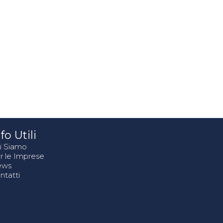
fo Utili
i Siamo
r le Imprese
ews
ntatti