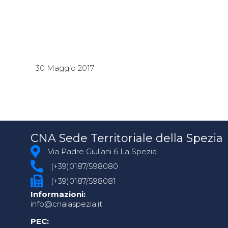
30 Maggio 2017
CNA Sede Territoriale della Spezia
Via Padre Giuliani 6 La Spezia
(+39)0187/598080
(+39)0187/598081
Informazioni:
info@cnalaspezia.it
PEC: