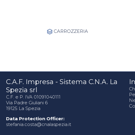
Category
CARROZZERIA

C.A.F. Impresa - Sistema C.N.A. La
In
Spezia srl
Ch
Pe
C.F. e P. IVA 01091040111
N
Via Padre Giuliani 6
Co
19125 La Spezia
Data Protection Officer:
stefania.costa@cnalaspezia.it