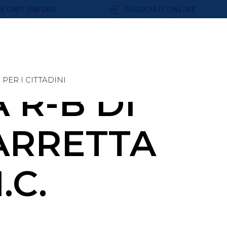
9) 0187 598 080
ASSOCIATI ONLINE
PER I CITTADINI
R-B DI
ARRETTA
.C.