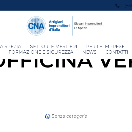
(+3
Skip
A SPEZIA
SETTORI E MESTIERI
PER LE IMPRESE
FFICINA VE
to
FORMAZIONE E SICUREZZA
NEWS
CONTATTI
content
Category
Senza categoria
