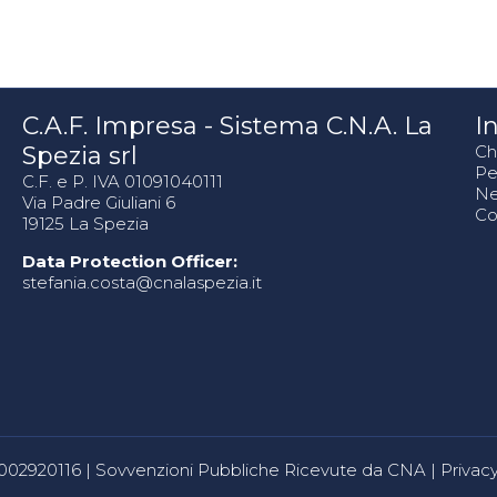
C.A.F. Impresa - Sistema C.N.A. La
In
Spezia srl
Ch
Pe
C.F. e P. IVA 01091040111
N
Via Padre Giuliani 6
Co
19125 La Spezia
Data Protection Officer:
stefania.costa@cnalaspezia.it
80002920116 |
Sovvenzioni Pubbliche Ricevute da CNA
|
Privacy