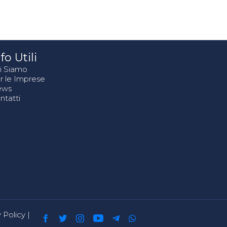
fo Utili
i Siamo
r le Imprese
ews
ntatti
 Policy
|