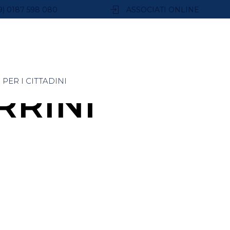
9) 0187 598 080
ASSOCIATI ONLINE
PER I CITTADINI
RRINI