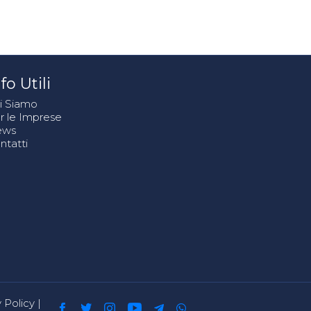
fo Utili
i Siamo
r le Imprese
ews
ntatti
 Policy
|