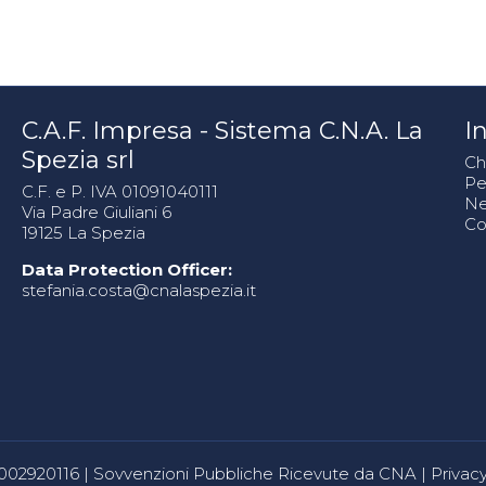
C.A.F. Impresa - Sistema C.N.A. La
In
Spezia srl
Ch
Pe
C.F. e P. IVA 01091040111
N
Via Padre Giuliani 6
Co
19125 La Spezia
Data Protection Officer:
stefania.costa@cnalaspezia.it
80002920116 |
Sovvenzioni Pubbliche Ricevute da CNA
|
Privacy