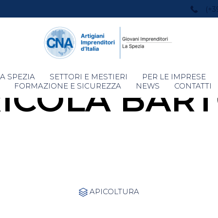
(+3
Skip
A SPEZIA
SETTORI E MESTIERI
PER LE IMPRESE
ICOLA BAR
to
FORMAZIONE E SICUREZZA
NEWS
CONTATTI
content
Category
APICOLTURA
