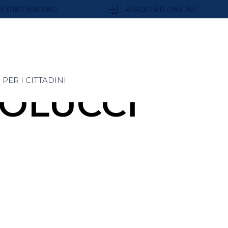
9) 0187 598 080
ASSOCIATI ONLINE
PER I CITTADINI
TOLUCCI