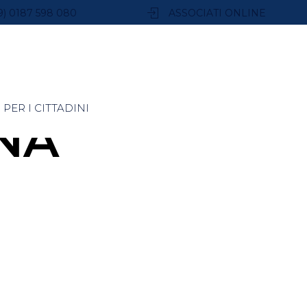
9) 0187 598 080
ASSOCIATI ONLINE
PER I CITTADINI
NA