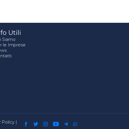
fo Utili
i Siamo
r le Imprese
ews
ntatti
 Policy
|