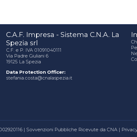
C.A.F. Impresa - Sistema C.N.A. La
In
Spezia srl
Ch
Pe
C.F. e P. IVA 01091040111
N
Via Padre Giuliani 6
Co
19125 La Spezia
Data Protection Officer:
stefania.costa@cnalaspezia.it
80002920116 |
Sovvenzioni Pubbliche Ricevute da CNA
|
Privacy