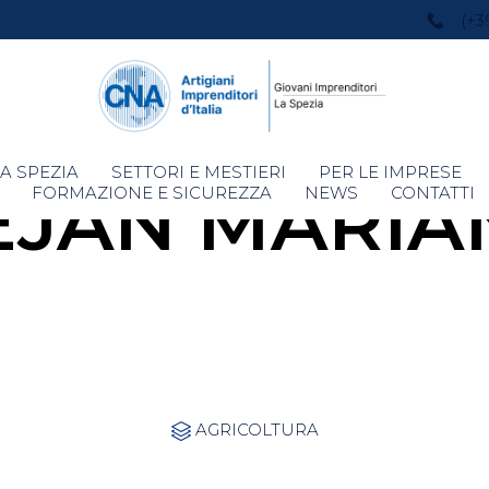
(+3
Skip
A SPEZIA
SETTORI E MESTIERI
PER LE IMPRESE
EJAN MARIA
to
FORMAZIONE E SICUREZZA
NEWS
CONTATTI
content
Category
AGRICOLTURA
