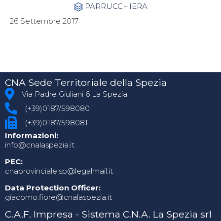
Category
PARRUCCHIERA

26 Settembre 2017
CNA Sede Territoriale della Spezia
Via Padre Giuliani 6 La Spezia
(+39)0187/598080
(+39)0187/598081
Informazioni:
info@cnalaspezia.it
PEC:
cnaprovinciale.sp@legalmail.it
Data Protection Officer:
giacomo.fiore@cnalaspezia.it
C.A.F. Impresa - Sistema C.N.A. La Spezia srl