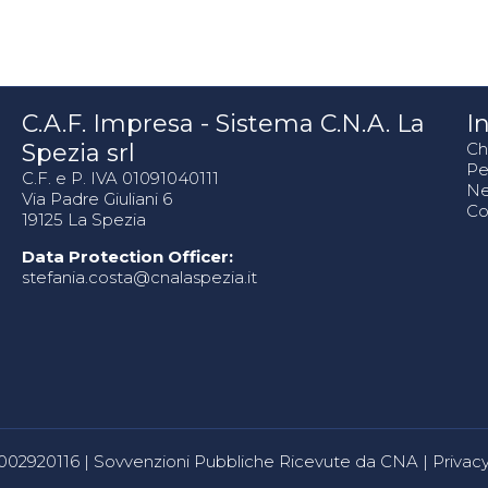
C.A.F. Impresa - Sistema C.N.A. La
In
Spezia srl
Ch
Pe
C.F. e P. IVA 01091040111
N
Via Padre Giuliani 6
Co
19125 La Spezia
Data Protection Officer:
stefania.costa@cnalaspezia.it
80002920116 |
Sovvenzioni Pubbliche Ricevute da CNA
|
Privacy