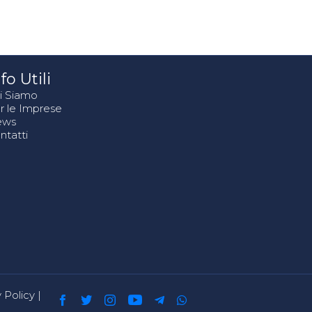
fo Utili
i Siamo
r le Imprese
ews
ntatti
 Policy
|