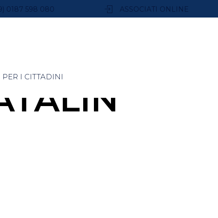
9) 0187 598 080
ASSOCIATI ONLINE
PER I CITTADINI
ATALIN