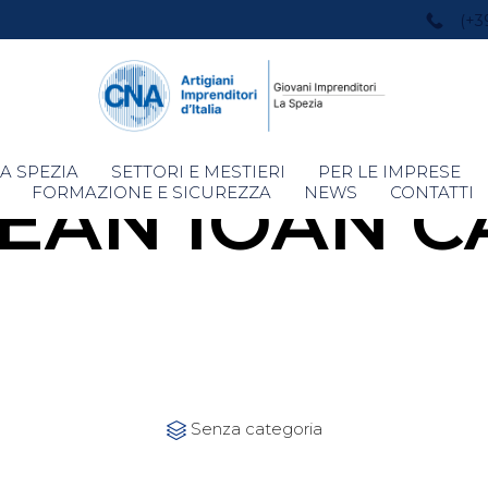
(+3
Skip
A SPEZIA
SETTORI E MESTIERI
PER LE IMPRESE
EAN IOAN C
to
FORMAZIONE E SICUREZZA
NEWS
CONTATTI
content
Category
Senza categoria
