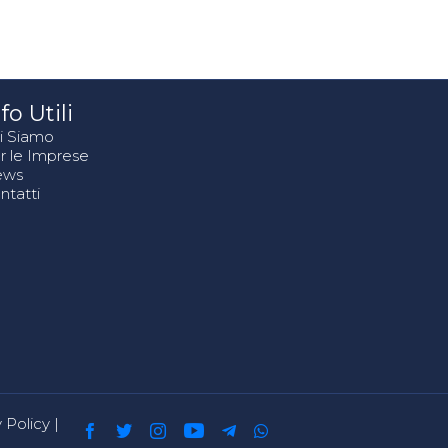
fo Utili
i Siamo
r le Imprese
ews
ntatti
 Policy
|