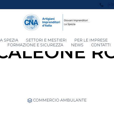
(+3
Skip
A SPEZIA
SETTORI E MESTIERI
PER LE IMPRESE
CALEONE RO
to
FORMAZIONE E SICUREZZA
NEWS
CONTATTI
content
Category
COMMERCIO AMBULANTE
