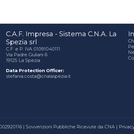
C.A.F. Impresa - Sistema C.N.A. La
In
Spezia srl
Ch
Pe
C.F. e P. IVA 01091040111
N
Via Padre Giuliani 6
Co
19125 La Spezia
Data Protection Officer:
stefania.costa@cnalaspezia.it
80002920116 |
Sovvenzioni Pubbliche Ricevute da CNA
|
Privacy