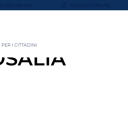
9) 0187 598 080
ASSOCIATI ONLINE
PER I CITTADINI
SALIA