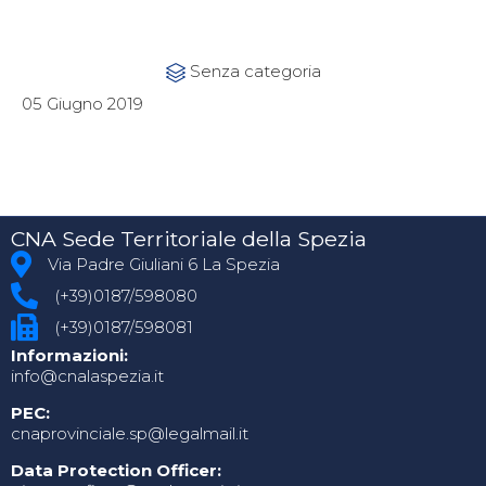
Category
Senza categoria

05 Giugno 2019
CNA Sede Territoriale della Spezia
Via Padre Giuliani 6 La Spezia
(+39)0187/598080
(+39)0187/598081
Informazioni:
info@cnalaspezia.it
PEC:
cnaprovinciale.sp@legalmail.it
Data Protection Officer: