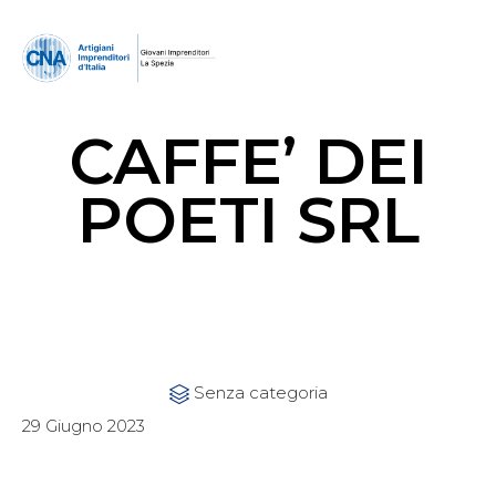
CAFFE’ DEI
POETI SRL
Category
Senza categoria

29 Giugno 2023