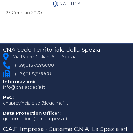
Category
NAUTICA

23 Gennaio 2020
CNA Sede Territoriale della Spezia
Via Padre Giuliani 6 La Spezia
(+39)0187/598080
(+39)0187/598081
Informazioni:
info@cnalaspezia.it
PEC:
cnaprovinciale.sp@legalmail.it
Data Protection Officer:
giacomo.fiore@cnalaspezia.it
C.A.F. Impresa - Sistema C.N.A. La Spezia srl