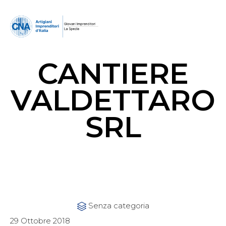
CANTIERE
VALDETTARO
SRL
Category
Senza categoria

29 Ottobre 2018