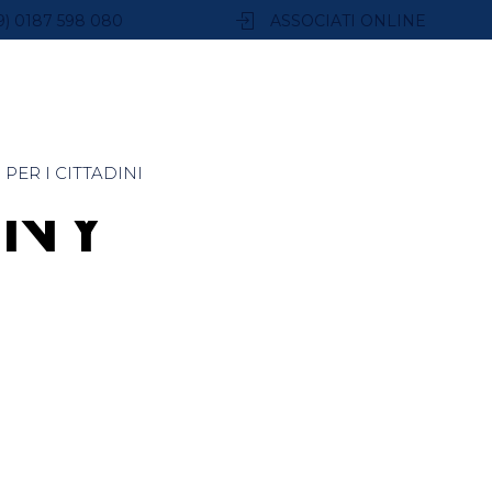
9) 0187 598 080
ASSOCIATI ONLINE
PER I CITTADINI
NNY