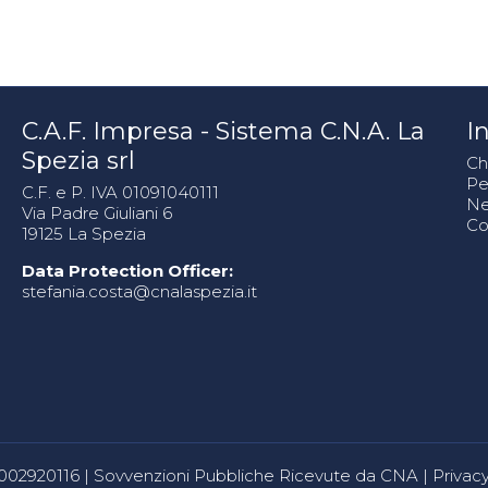
C.A.F. Impresa - Sistema C.N.A. La
In
Spezia srl
Ch
Pe
C.F. e P. IVA 01091040111
N
Via Padre Giuliani 6
Co
19125 La Spezia
Data Protection Officer:
stefania.costa@cnalaspezia.it
80002920116 |
Sovvenzioni Pubbliche Ricevute da CNA
|
Privacy