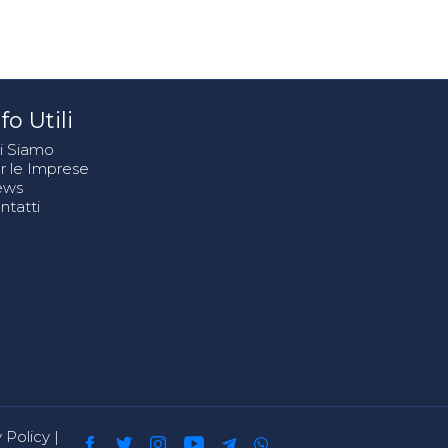
fo Utili
i Siamo
r le Imprese
ews
ntatti
 Policy
|