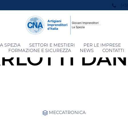
(+3
Skip
A SPEZIA
SETTORI E MESTIERI
PER LE IMPRESE
RLOTTI DA
to
FORMAZIONE E SICUREZZA
NEWS
CONTATTI
content
Category
MECCATRONICA
