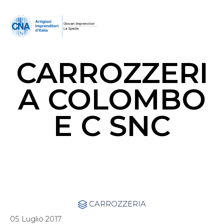
CARROZZERI
A COLOMBO
E C SNC
Category
CARROZZERIA

05 Luglio 2017