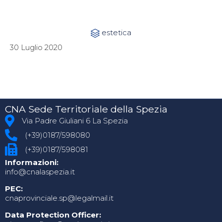
Category
estetica

30 Luglio 2020
CNA Sede Territoriale della Spezia
Via Padre Giuliani 6 La Spezia
(+39)0187/598080
(+39)0187/598081
Informazioni:
info@cnalaspezia.it
PEC:
cnaprovinciale.sp@legalmail.it
Data Protection Officer: