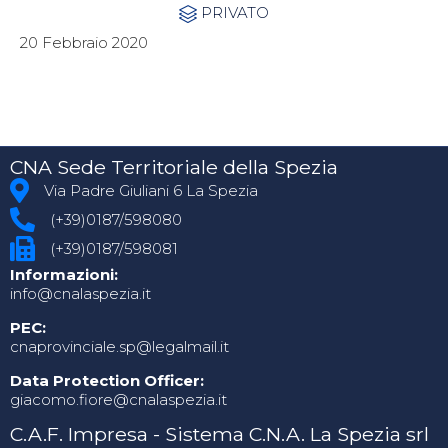
Category
PRIVATO

20 Febbraio 2020
CNA Sede Territoriale della Spezia
Via Padre Giuliani 6 La Spezia
(+39)0187/598080
(+39)0187/598081
Informazioni:
info@cnalaspezia.it
PEC:
cnaprovinciale.sp@legalmail.it
Data Protection Officer:
giacomo.fiore@cnalaspezia.it
C.A.F. Impresa - Sistema C.N.A. La Spezia srl