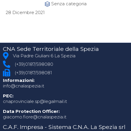
Category
Senza categoria

28 Dicembre 2021
CNA Sede Territoriale della Spezia
Via Padre Giuliani 6 La Spezia
(+39)0187/598080
(+39)0187/598081
Informazioni:
info@cnalaspezia.it
PEC:
cnaprovinciale.sp@legalmail.it
Data Protection Officer:
giacomo.fiore@cnalaspezia.it
C.A.F. Impresa - Sistema C.N.A. La Spezia srl