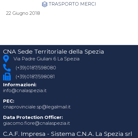
Category
TRASPORTO MERCI

22 Giugno 2018
CNA Sede Territoriale della Spezia
Via Padre Giuliani 6 La Spezia
(+39)0187/598080
(+39)0187/598081
Informazioni:
info@cnalaspezia.it
PEC:
cnaprovinciale.sp@legalmail.it
Data Protection Officer:
giacomo.fiore@cnalaspezia.it
C.A.F. Impresa - Sistema C.N.A. La Spezia srl