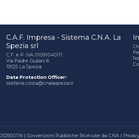
C.A.F. Impresa - Sistema C.N.A. La
In
Spezia srl
Ch
Pe
C.F. e P. IVA 01091040111
N
Via Padre Giuliani 6
Co
19125 La Spezia
Data Protection Officer:
stefania.costa@cnalaspezia.it
80002920116 |
Sovvenzioni Pubbliche Ricevute da CNA
|
Privacy