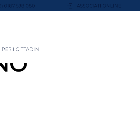
9) 0187 598 080
ASSOCIATI ONLINE
PER I CITTADINI
NO