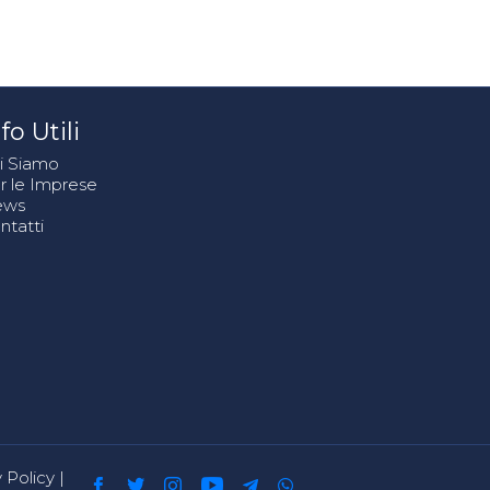
fo Utili
i Siamo
r le Imprese
ews
ntatti
 Policy
|