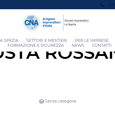
(+3
Skip
A SPEZIA
SETTORI E MESTIERI
PER LE IMPRESE
OSTA ROSSA
to
FORMAZIONE E SICUREZZA
NEWS
CONTATTI
content
Category
Senza categoria
