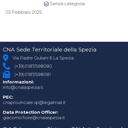
Category
Senza categoria

03 Febbraio 2025
CNA Sede Territoriale della Spezia
Via Padre Giuliani 6 La Spezia
(+39)0187/598080
(+39)0187/598081
Informazioni:
info@cnalaspezia.it
PEC:
cnaprovinciale.sp@legalmail.it
Data Protection Officer:
giacomo.fiore@cnalaspezia.it