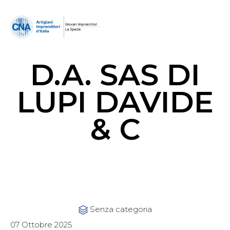
D.A. SAS DI
LUPI DAVIDE
& C
Category
Senza categoria

07 Ottobre 2025