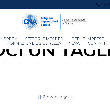
(+3
Skip
A SPEZIA
SETTORI E MESTIERI
PER LE IMPRESE
CI UN TAGL
to
FORMAZIONE E SICUREZZA
NEWS
CONTATTI
content
Category
Senza categoria
