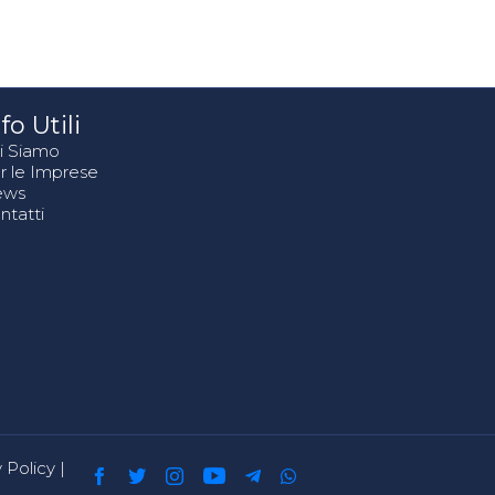
fo Utili
i Siamo
r le Imprese
ews
ntatti
 Policy
|