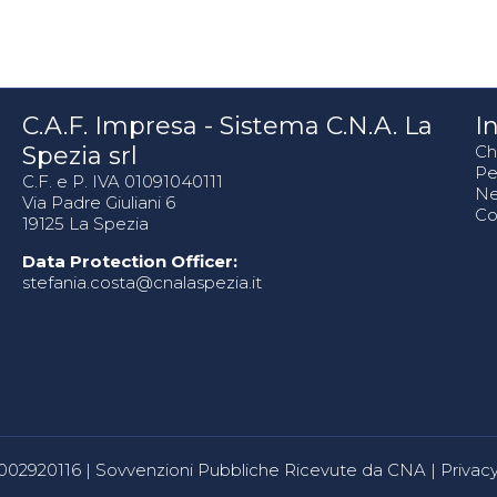
C.A.F. Impresa - Sistema C.N.A. La
In
Spezia srl
Ch
Pe
C.F. e P. IVA 01091040111
N
Via Padre Giuliani 6
Co
19125 La Spezia
Data Protection Officer:
stefania.costa@cnalaspezia.it
80002920116 |
Sovvenzioni Pubbliche Ricevute da CNA
|
Privacy