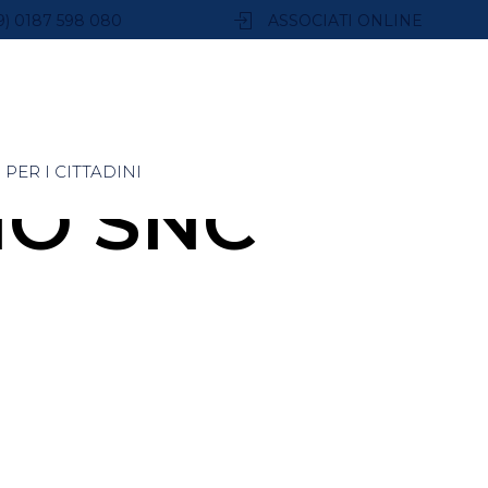
9) 0187 598 080
ASSOCIATI ONLINE
PER I CITTADINI
IO SNC