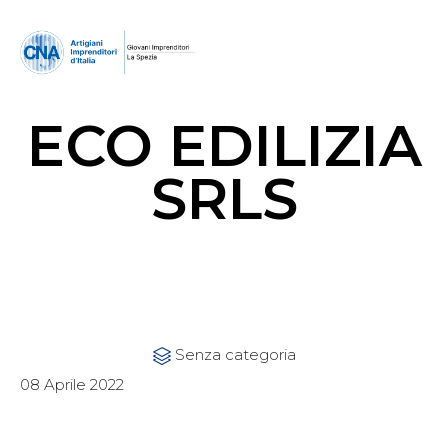
ECO EDILIZIA
SRLS
Category
Senza categoria

08 Aprile 2022