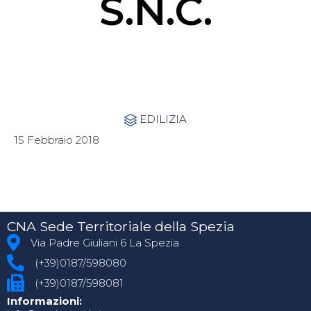
S.N.C.
Category
EDILIZIA

15 Febbraio 2018
CNA Sede Territoriale della Spezia
Via Padre Giuliani 6 La Spezia
(+39)0187/598080
(+39)0187/598081
Informazioni: