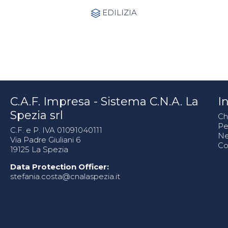
Category
EDILIZIA

C.A.F. Impresa - Sistema C.N.A. La
In
Spezia srl
Ch
Pe
C.F. e P. IVA 01091040111
N
Via Padre Giuliani 6
Co
19125 La Spezia
Data Protection Officer:
stefania.costa@cnalaspezia.it