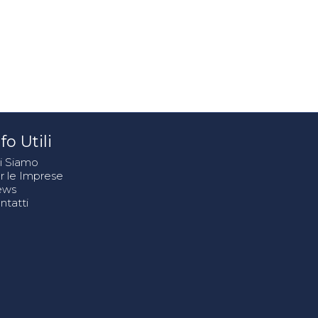
fo Utili
i Siamo
r le Imprese
ews
ntatti