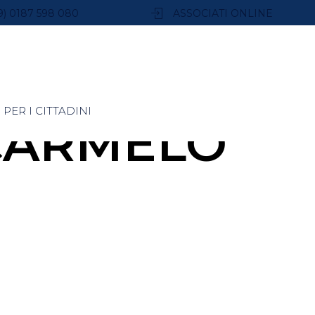
9) 0187 598 080
ASSOCIATI ONLINE
PER I CITTADINI
 CARMELO