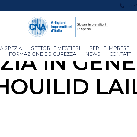
(+3
Skip
A SPEZIA
SETTORI E MESTIERI
PER LE IMPRESE
IZIA IN GENE
to
FORMAZIONE E SICUREZZA
NEWS
CONTATTI
content
HOUILID LAI