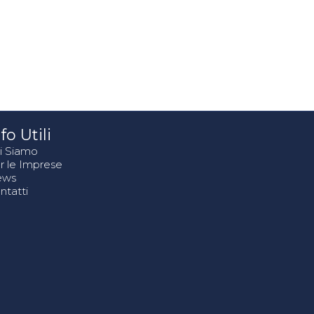
fo Utili
i Siamo
r le Imprese
ews
ntatti