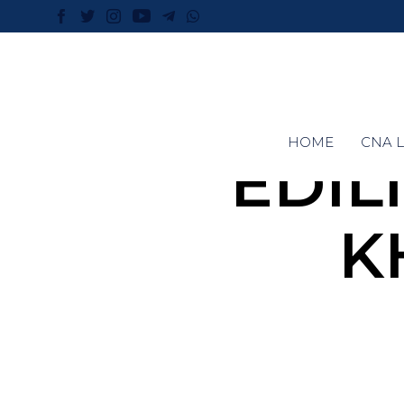
HOME
CNA L
EDIL
K