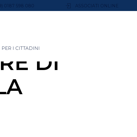
9) 0187 598 080
ASSOCIATI ONLINE
PER I CITTADINI
RE DI
LA