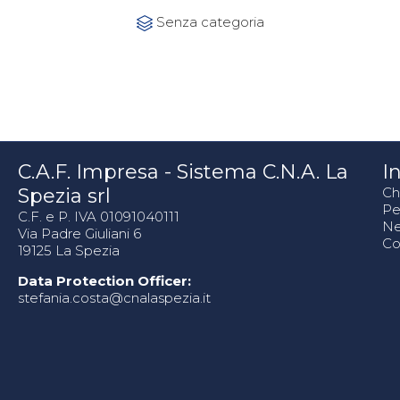
Category
Senza categoria

C.A.F. Impresa - Sistema C.N.A. La
In
Spezia srl
Ch
Pe
C.F. e P. IVA 01091040111
N
Via Padre Giuliani 6
Co
19125 La Spezia
Data Protection Officer:
stefania.costa@cnalaspezia.it