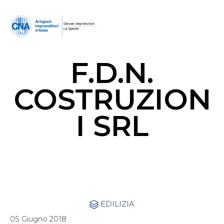
F.D.N.
COSTRUZION
I SRL
Category
EDILIZIA

05 Giugno 2018