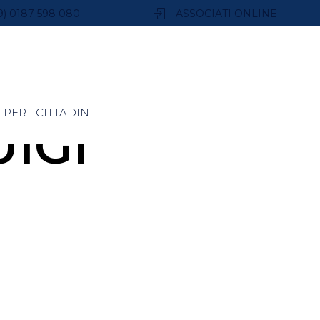
9) 0187 598 080
ASSOCIATI ONLINE
PER I CITTADINI
UIGI