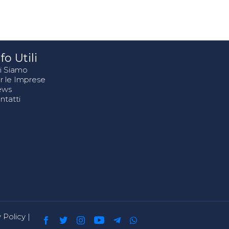
fo Utili
i Siamo
r le Imprese
ews
ntatti
 Policy
|