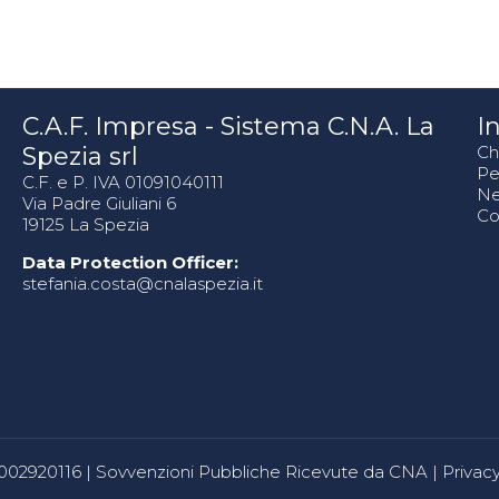
C.A.F. Impresa - Sistema C.N.A. La
In
Spezia srl
Ch
Pe
C.F. e P. IVA 01091040111
N
Via Padre Giuliani 6
Co
19125 La Spezia
Data Protection Officer:
stefania.costa@cnalaspezia.it
80002920116 |
Sovvenzioni Pubbliche Ricevute da CNA
|
Privacy