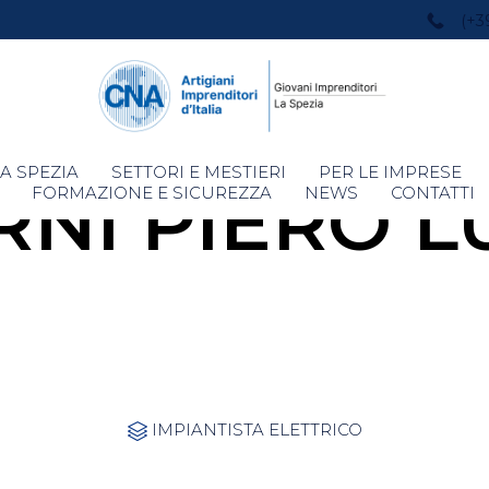
(+3
Skip
A SPEZIA
SETTORI E MESTIERI
PER LE IMPRESE
NI PIERO L
to
FORMAZIONE E SICUREZZA
NEWS
CONTATTI
content
Category
IMPIANTISTA ELETTRICO
