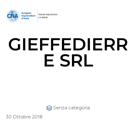
GIEFFEDIERR
E SRL
Category
Senza categoria

30 Ottobre 2018