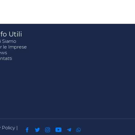
fo Utili
i Siamo
r le Imprese
ews
ntatti
 Policy
|