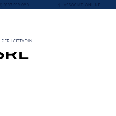
9) 0187 598 080
ASSOCIATI ONLINE
PER I CITTADINI
SRL