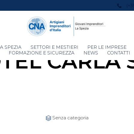
(+3
Skip
A SPEZIA
SETTORI E MESTIERI
PER LE IMPRESE
TEL CARLA 
to
FORMAZIONE E SICUREZZA
NEWS
CONTATTI
content
Category
Senza categoria
