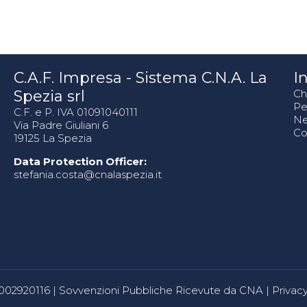
C.A.F. Impresa - Sistema C.N.A. La
In
Spezia srl
Ch
Pe
C.F. e P. IVA 01091040111
N
Via Padre Giuliani 6
Co
19125 La Spezia
Data Protection Officer:
stefania.costa@cnalaspezia.it
80002920116 |
Sovvenzioni Pubbliche Ricevute da CNA
|
Privacy