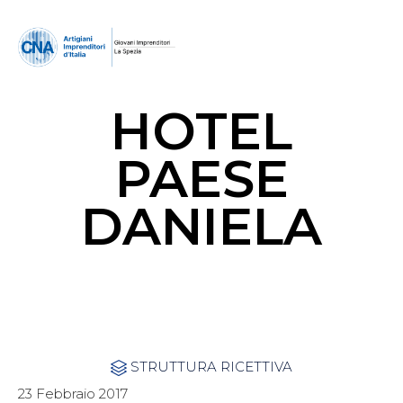
HOTEL
PAESE
DANIELA
Category
STRUTTURA RICETTIVA

23 Febbraio 2017