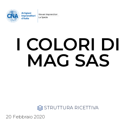
I COLORI DI
MAG SAS
Category
STRUTTURA RICETTIVA

20 Febbraio 2020