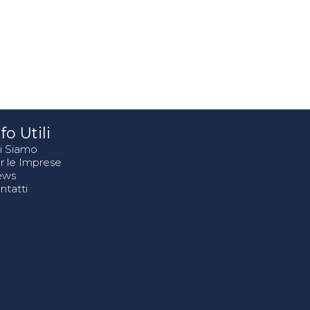
fo Utili
i Siamo
r le Imprese
ews
ntatti