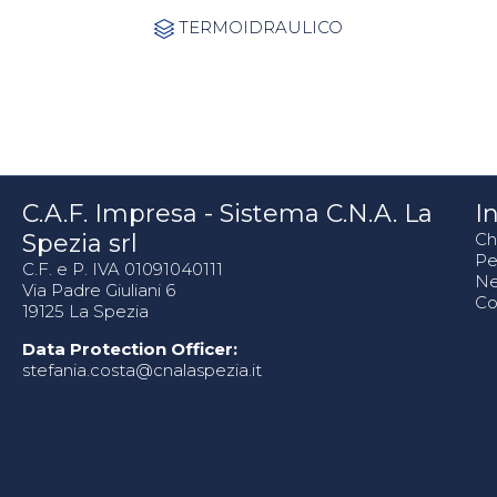
Category
TERMOIDRAULICO

C.A.F. Impresa - Sistema C.N.A. La
In
Spezia srl
Ch
Pe
C.F. e P. IVA 01091040111
N
Via Padre Giuliani 6
Co
19125 La Spezia
Data Protection Officer:
stefania.costa@cnalaspezia.it