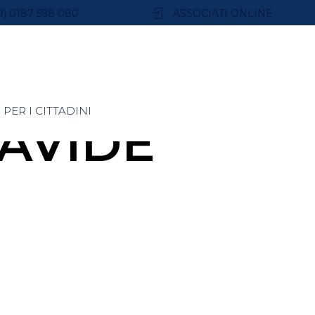
9) 0187 598 080
ASSOCIATI ONLINE
PER I CITTADINI
AVIDE