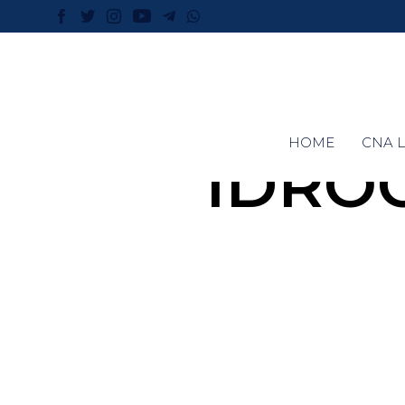
HOME
CNA L
IDRO