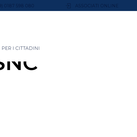
9) 0187 598 080
ASSOCIATI ONLINE
PER I CITTADINI
SNC