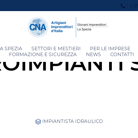
(+3
Skip
A SPEZIA
SETTORI E MESTIERI
PER LE IMPRESE
ROIMPIANTI 
to
FORMAZIONE E SICUREZZA
NEWS
CONTATTI
content
Category
IMPIANTISTA IDRAULICO
