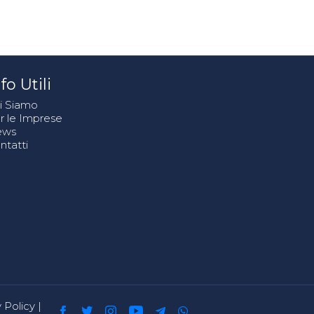
fo Utili
i Siamo
r le Imprese
ews
ntatti
 Policy
|