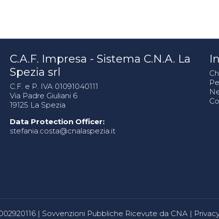
C.A.F. Impresa - Sistema C.N.A. La
In
Spezia srl
Ch
Pe
C.F. e P. IVA 01091040111
N
Via Padre Giuliani 6
Co
19125 La Spezia
Data Protection Officer:
stefania.costa@cnalaspezia.it
80002920116 |
Sovvenzioni Pubbliche Ricevute da CNA
|
Privacy