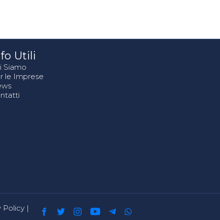
fo Utili
i Siamo
r le Imprese
ews
ntatti
 Policy
|