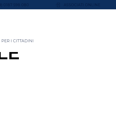
9) 0187 598 080
ASSOCIATI ONLINE
PER I CITTADINI
LE