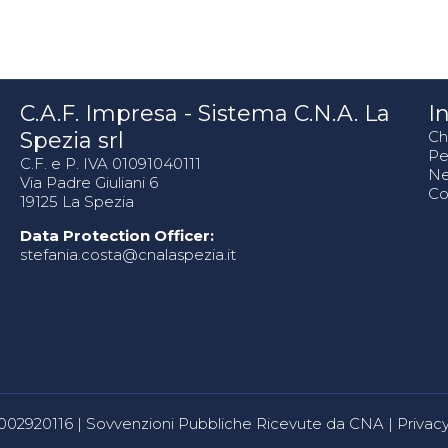
C.A.F. Impresa - Sistema C.N.A. La
In
Spezia srl
Ch
Pe
C.F. e P. IVA 01091040111
N
Via Padre Giuliani 6
Co
19125 La Spezia
Data Protection Officer:
stefania.costa@cnalaspezia.it
80002920116 |
Sovvenzioni Pubbliche Ricevute da CNA
|
Privacy