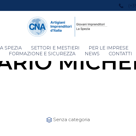
(+3
Skip
A SPEZIA
SETTORI E MESTIERI
PER LE IMPRESE
LARIO MICHE
to
FORMAZIONE E SICUREZZA
NEWS
CONTATTI
content
Category
Senza categoria
