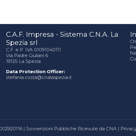
C.A.F. Impresa - Sistema C.N.A. La
In
Spezia srl
Ch
Pe
C.F. e P. IVA 01091040111
N
Via Padre Giuliani 6
Co
19125 La Spezia
Data Protection Officer:
stefania.costa@cnalaspezia.it
80002920116 |
Sovvenzioni Pubbliche Ricevute da CNA
|
Privacy