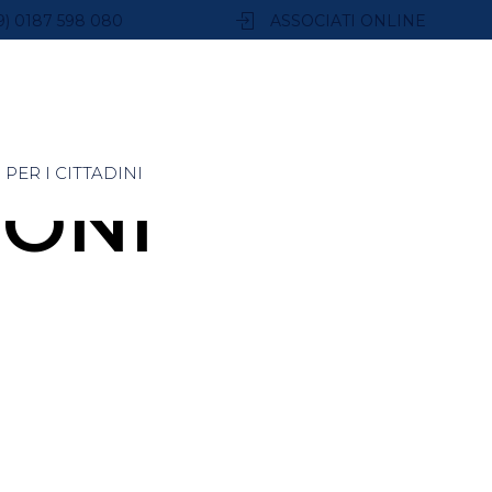
9) 0187 598 080
ASSOCIATI ONLINE
PER I CITTADINI
TONI