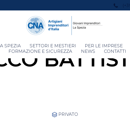
(+3
Skip
A SPEZIA
SETTORI E MESTIERI
PER LE IMPRESE
CCO BATTIS
to
FORMAZIONE E SICUREZZA
NEWS
CONTATTI
content
Category
PRIVATO
