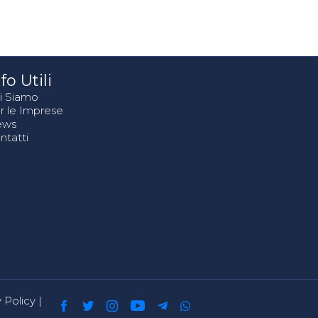
fo Utili
i Siamo
r le Imprese
ews
ntatti
 Policy
|