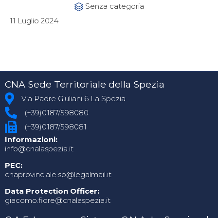
Category
Senza categoria

11 Luglio 2024
CNA Sede Territoriale della Spezia
Via Padre Giuliani 6 La Spezia
(+39)0187/598080
(+39)0187/598081
Informazioni:
info@cnalaspezia.it
PEC:
cnaprovinciale.sp@legalmail.it
Data Protection Officer:
giacomo.fiore@cnalaspezia.it