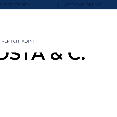
9) 0187 598 080
ASSOCIATI ONLINE
PER I CITTADINI
STA & C.