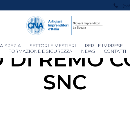
(+3
Skip
A SPEZIA
SETTORI E MESTIERI
PER LE IMPRESE
 DI REMO CO
to
FORMAZIONE E SICUREZZA
NEWS
CONTATTI
content
SNC