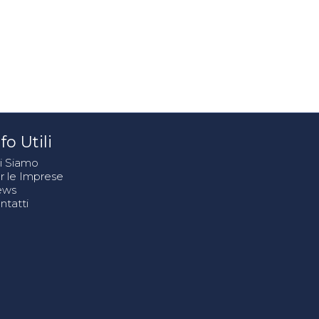
fo Utili
i Siamo
r le Imprese
ews
ntatti