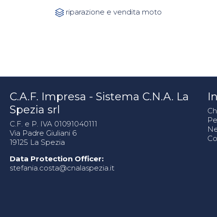
Category
riparazione e vendita moto

C.A.F. Impresa - Sistema C.N.A. La
In
Spezia srl
Ch
Pe
C.F. e P. IVA 01091040111
N
Via Padre Giuliani 6
Co
19125 La Spezia
Data Protection Officer:
stefania.costa@cnalaspezia.it