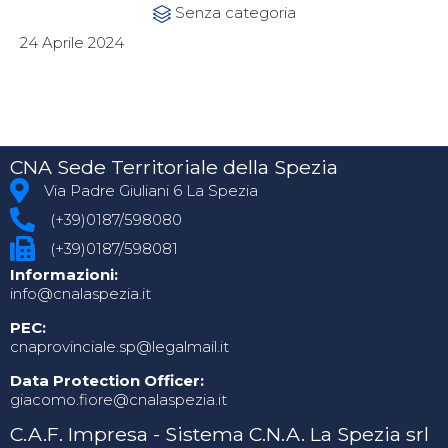
Category
Senza categoria

24 Aprile 2024
CNA Sede Territoriale della Spezia
Via Padre Giuliani 6 La Spezia
(+39)0187/598080
(+39)0187/598081
Informazioni:
info@cnalaspezia.it
PEC:
cnaprovinciale.sp@legalmail.it
Data Protection Officer:
giacomo.fiore@cnalaspezia.it
C.A.F. Impresa - Sistema C.N.A. La Spezia srl