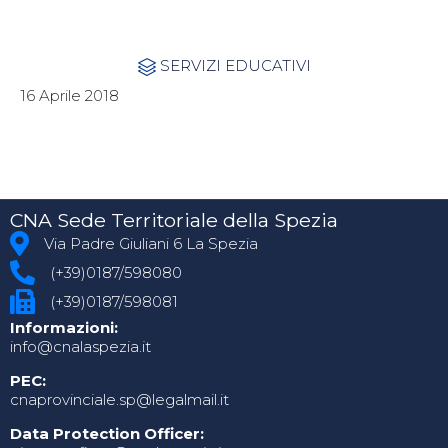
Category
SERVIZI EDUCATIVI

16 Aprile 2018
CNA Sede Territoriale della Spezia
Via Padre Giuliani 6 La Spezia
(+39)0187/598080
(+39)0187/598081
Informazioni:
info@cnalaspezia.it
PEC:
cnaprovinciale.sp@legalmail.it
Data Protection Officer: