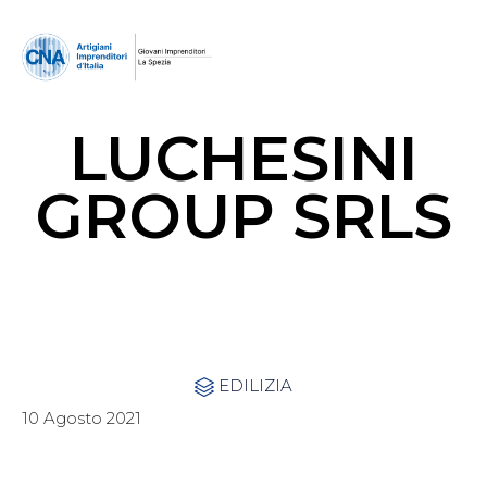
LUCHESINI
GROUP SRLS
Category
EDILIZIA

10 Agosto 2021