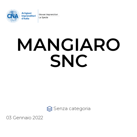
MANGIARO
SNC
Category
Senza categoria

03 Gennaio 2022