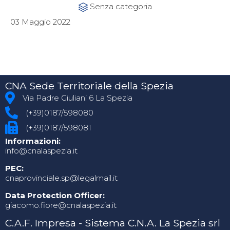
Category
Senza categoria

03 Maggio 2022
CNA Sede Territoriale della Spezia
Via Padre Giuliani 6 La Spezia
(+39)0187/598080
(+39)0187/598081
Informazioni:
info@cnalaspezia.it
PEC:
cnaprovinciale.sp@legalmail.it
Data Protection Officer:
giacomo.fiore@cnalaspezia.it
C.A.F. Impresa - Sistema C.N.A. La Spezia srl