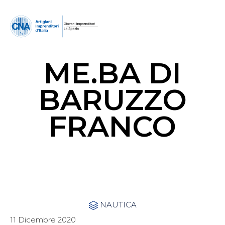
ME.BA DI
BARUZZO
FRANCO
Category
NAUTICA

11 Dicembre 2020