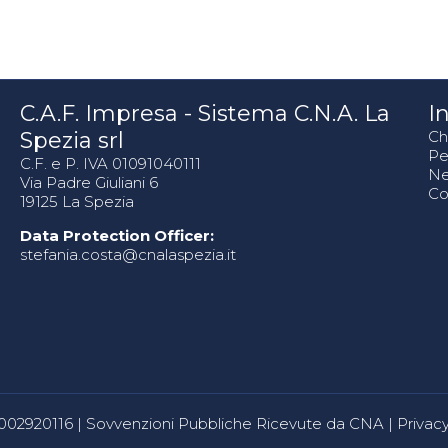
C.A.F. Impresa - Sistema C.N.A. La
In
Spezia srl
Ch
Pe
C.F. e P. IVA 01091040111
N
Via Padre Giuliani 6
Co
19125 La Spezia
Data Protection Officer:
stefania.costa@cnalaspezia.it
80002920116 |
Sovvenzioni Pubbliche Ricevute da CNA
|
Privacy