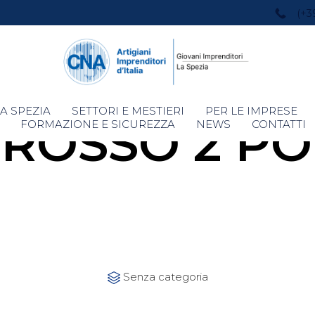
(+3
Skip
A SPEZIA
SETTORI E MESTIERI
PER LE IMPRESE
ROSSO 2 PO
to
FORMAZIONE E SICUREZZA
NEWS
CONTATTI
content
Category
Senza categoria
