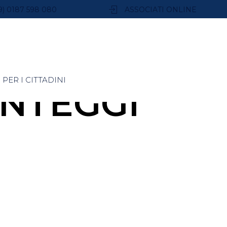
9) 0187 598 080
ASSOCIATI ONLINE
PER I CITTADINI
NTEGGI