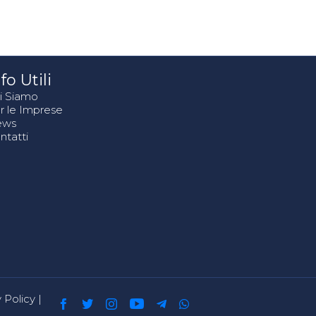
fo Utili
i Siamo
r le Imprese
ews
ntatti
 Policy
|