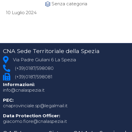
Category
Senza categoria

10 Luglio 2024
CNA Sede Territoriale della Spezia
Via Padre Giuliani 6 La Spezia
(+39)0187/598080
(+39)0187/598081
Informazioni:
info@cnalaspezia.it
PEC:
cnaprovinciale.sp@legalmail.it
Data Protection Officer:
giacomo.fiore@cnalaspezia.it