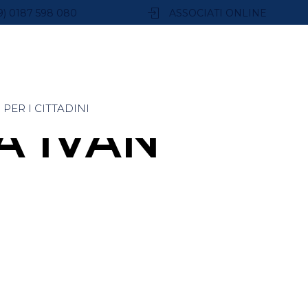
9) 0187 598 080
ASSOCIATI ONLINE
PER I CITTADINI
A IVAN