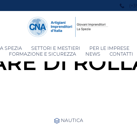
(+3
Skip
A SPEZIA
SETTORI E MESTIERI
PER LE IMPRESE
ARE DI ROLL
to
FORMAZIONE E SICUREZZA
NEWS
CONTATTI
content
Category
NAUTICA
