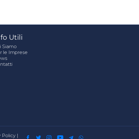
fo Utili
i Siamo
r le Imprese
ews
ntatti
 Policy
|