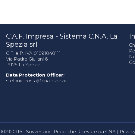
C.A.F. Impresa - Sistema C.N.A. La
In
Spezia srl
Ch
Pe
C.F. e P. IVA 01091040111
N
Via Padre Giuliani 6
Co
19125 La Spezia
Data Protection Officer:
stefania.costa@cnalaspezia.it
80002920116 |
Sovvenzioni Pubbliche Ricevute da CNA
|
Privacy